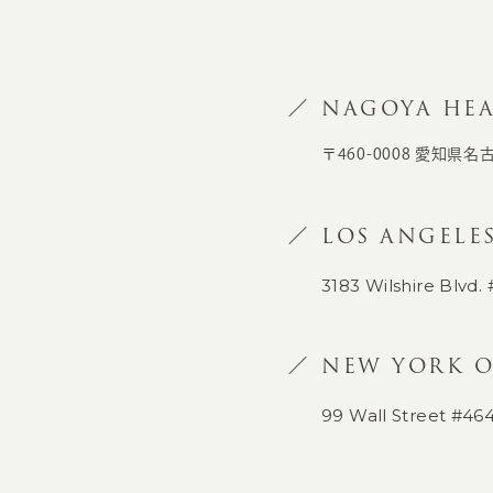
NAGOYA HEA
〒460-0008 愛知県名
LOS ANGELES
3183 Wilshire Blvd. 
NEW YORK O
99 Wall Street #46