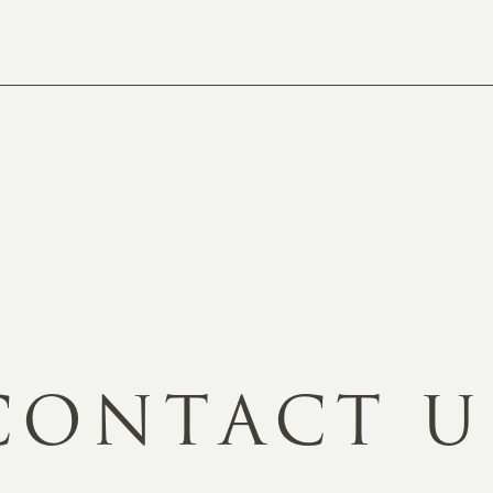
ホーム
オン
制作実績
ク
ホームページ集客の重要性
W
よくある質問
コ
お客様の声
最
あ
ホームページ制作の流れ
お知らせ・コラム
MA
ABOUT
ホー
C
O
N
T
A
C
T
U
オンカについて
検
ユ
オフィス紹介・会社概要
流