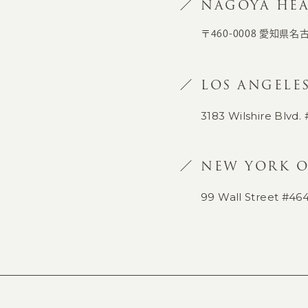
NAGOYA HEA
〒460-0008 愛知県名
LOS ANGELES
3183 Wilshire Blvd. 
NEW YORK O
99 Wall Street #46