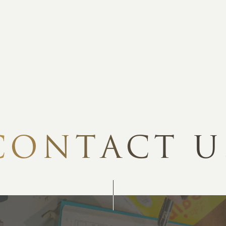
MA
ABOUT
ホー
オンカについて
検
ユ
オフィス紹介・会社概要
流
ホームページ集客にかける想い
ユ
社会貢献活動
特
C
O
N
T
A
C
T
U
タ