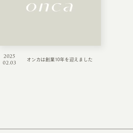
INFORMATION
CR
2025
オンカは創業10年を迎えました
02.03
ホーム
オン
制作実績
ク
ホームページ集客の重要性
W
よくある質問
コ
お客様の声
最
あ
ホームページ制作の流れ
お知らせ・コラム