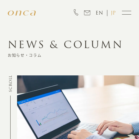
EN
JP
NEWS & COLUMN
INFORMATION
お知らせ・コラム
ABOUT
SCROLL
CREATION
MARKETING