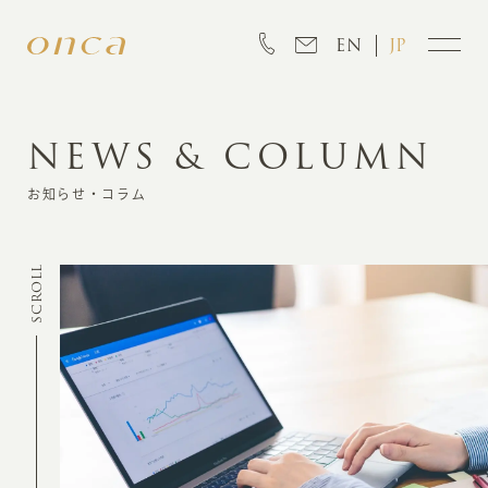
EN
JP
NEWS & COLUMN
INFORMATION
お知らせ・コラム
ABOUT
SCROLL
CREATION
MARKETING