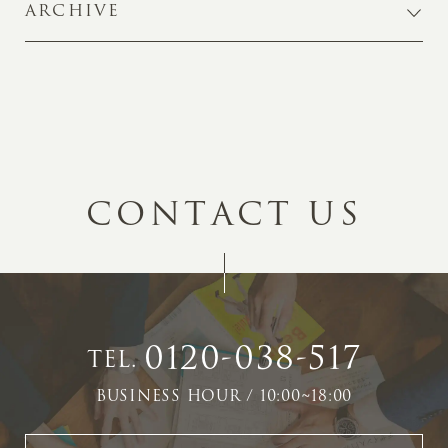
ARCHIVE
C
O
N
T
A
C
T
U
S
0120-038-517
TEL.
BUSINESS HOUR / 10:00~18:00