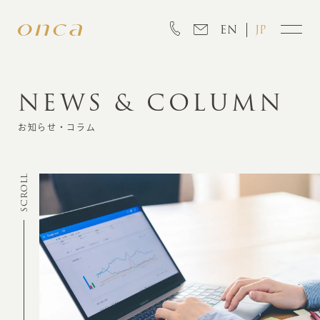
EN
JP
NEWS & COLUMN
INFORMATION
お知らせ・コラム
ABOUT
SCROLL
CREATION
MARKETING