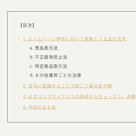
お知らせ・コラム
MA
【目次】
ABOUT
ホー
1
ホームページ制作において抵触しうる主な法令
オンカについて
景品表示法
検
不正競争防止法
ユ
オフィス紹介・会社概要
特定商品取引法
流
ホームページ集客にかける想い
その他業界ごとの法律
ユ
社会貢献活動
2
法令に抵触することで起こり得る処分等
特
タ
3
必ずコンプライアンスの視点からチェックし、弁護
4
今回のまとめ