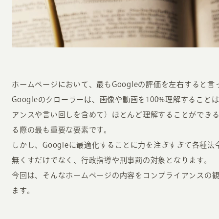
ホームページにおいて、最もGoogleの評価を左右すると
INFORMATION
CR
Googleのクローラーは、画像や動画を100%理解するこ
アンスや言い回しを含めて）ほとんど理解することができるた
ホーム
オン
る際の最も重要な要素です。
制作実績
しかし、Googleに最適化することに力を注ぎすぎて各種
ク
ホームページ集客の重要性
無くすだけでなく、行政指導や刑事罰の対象となります。
W
今回は、そんなホームページの内容をコンプライアンスの
よくある質問
コ
ます。
お客様の声
最
あ
ホームページ制作の流れ