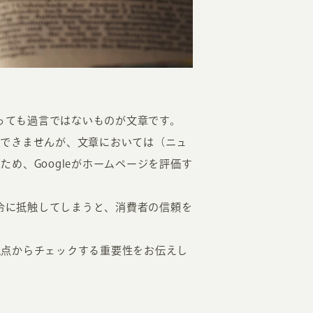
言っても過言ではないものが文章です。
EATION
とはできませんが、文章においては（ニュ
め、Googleがホームページを評価す
カのホームページ制作
法令に抵触してしまうと、消費者の信頼を
ライアント専属チームによる戦略会議
EB専門のライターがすべての原稿を執筆
観点からチェックする重要性をお伝えし
ンバージョン率・UI/UXを高めるデザイン
新かつ正しい方法のSEO対策
らゆる閲覧環境を想定した
レスポンシブデザイン