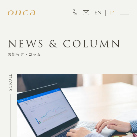
EN
JP
NEWS & COLUMN
INFORMATION
お知らせ・コラム
ABOUT
SCROLL
CREATION
MARKETING