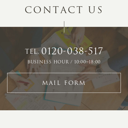
C
O
N
T
A
C
T
U
S
0120-038-517
TEL.
BUSINESS HOUR / 10:00~18:00
MAIL FORM