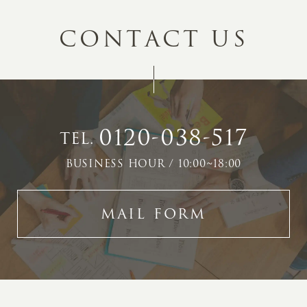
C
O
N
T
A
C
T
U
S
0120-038-517
TEL.
BUSINESS HOUR / 10:00~18:00
MAIL FORM