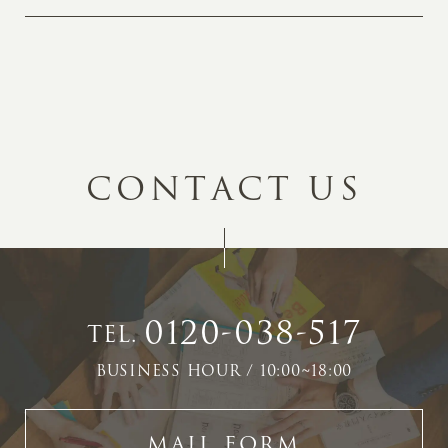
C
O
N
T
A
C
T
U
S
0120-038-517
TEL.
BUSINESS HOUR / 10:00~18:00
MAIL FORM