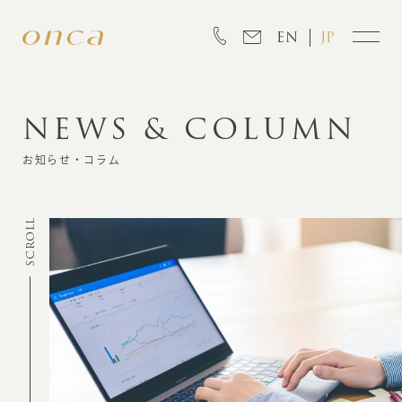
EN
JP
NEWS & COLUMN
INFORMATION
お知らせ・コラム
ABOUT
SCROLL
CREATION
MARKETING