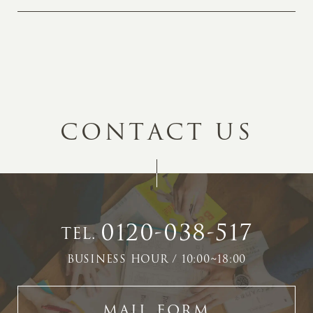
C
O
N
T
A
C
T
U
S
0120-038-517
TEL.
BUSINESS HOUR / 10:00~18:00
MAIL FORM