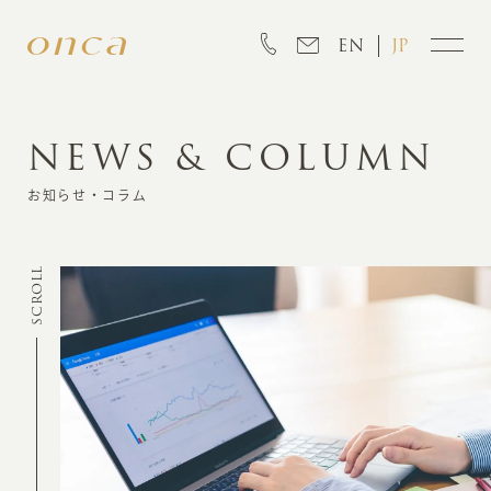
EN
JP
NEWS & COLUMN
INFORMATION
お知らせ・コラム
ABOUT
SCROLL
CREATION
MARKETING