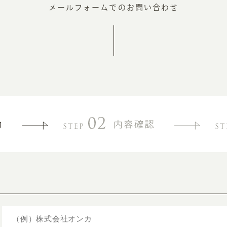
メールフォームでのお問い合わせ
INFORMATION
CR
ホーム
オン
制作実績
ク
ホームページ集客の重要性
W
よくある質問
コ
お客様の声
最
あ
ホームページ制作の流れ