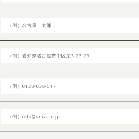
お知らせ・コラム
MA
ABOUT
ホー
オンカについて
検
ユ
オフィス紹介・会社概要
流
ホームページ集客にかける想い
ユ
社会貢献活動
特
タ