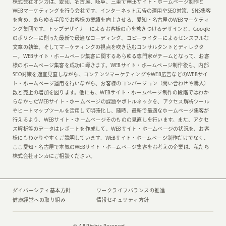
株式会社オンカは、愛知、名古屋、岐阜、三重でWEBサイト・ホームページ制作と
WEBマーケティングを行う会社です。インターネット広告の運用やSEO対策、SNS集客
を含め、あらゆる手段でお客様の業績を向上させる、愛知・名古屋のWEBマーケティ
ング集団です。トップデザイナーによるお客様の心を惹きつけるデザインと、Google
のポリシーに則った最新で最適なコーディング、コピーライターによるセンスフルな
文章の執筆、そしてマーケティングの視点を吹き込むコンサルタントとディレクタ
ー。WEBサイト・ホームページ集客に関するあらゆる専門家がチームとなって、お客
様のホームページ集客を成功に導きます。WEBサイト・ホームページ制作後も、内部
SEO対策を適宜見直しながら、コンテンツマーケティングやWEB広告などのWEBサイ
ト・ホームページ運用を行いながら、お客様のコンバージョン（問い合わせや購入）
数と売上の増加を図ります。他にも、WEBサイト・ホームページ制作の段階ではわか
らなかったWEBサイト・ホームページの課題やボトルネックを、アクセス解析ツール
やヒートマップツールを活用して明確化し、随時、最新で最適なホームページ集客が
行えるよう、WEBサイト・ホームページそのものの見直しを行います。また、アクセ
ス解析等のデータはレポートを作成して、WEBサイト・ホームページの状況を、お客
様にもわかりやすくご説明しています。WEBサイト・ホームページ制作だけでなく、
ここ愛知・名古屋で本気のWEBサイト・ホームページ集客をお考えの企業は、私たち
株式会社オンカにご相談ください。
ダイバーシティ基本方針
ワークライフバランスの推進
健康経営への取り組み
情報セキュリティ方針