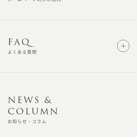
F
A
Q
よくある質問
N
E
W
S
&
C
O
L
U
M
N
お知らせ・コラム