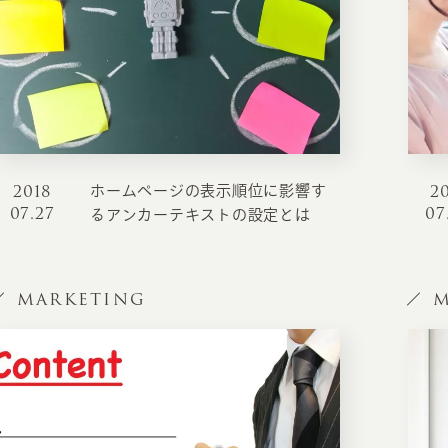
2018
2
ホームページの表示順位に影響す
INFORMATION
CR
07.27
07
るアンカーテキストの設定とは
ホーム
オン
制作実績
MARKETING
M
ク
ホームページ集客の重要性
W
よくある質問
コ
お客様の声
最
あ
ホームページ制作の流れ