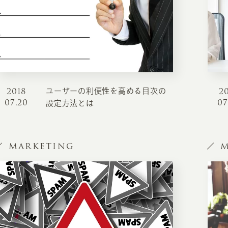
お知らせ・コラム
MA
ABOUT
ホー
オンカについて
検
2018
2
ユーザーの利便性を高める目次の
ユ
07.20
07
オフィス紹介・会社概要
設定方法とは
流
ホームページ集客にかける想い
ユ
社会貢献活動
MARKETING
M
特
タ