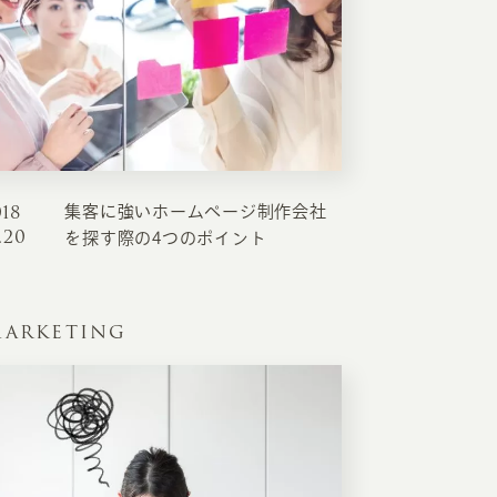
018
集客に強いホームページ制作会社
EATION
.20
を探す際の4つのポイント
カのホームページ制作
ARKETING
ライアント専属チームによる戦略会議
EB専門のライターがすべての原稿を執筆
ンバージョン率・UI/UXを高めるデザイン
新かつ正しい方法のSEO対策
らゆる閲覧環境を想定した
レスポンシブデザイン