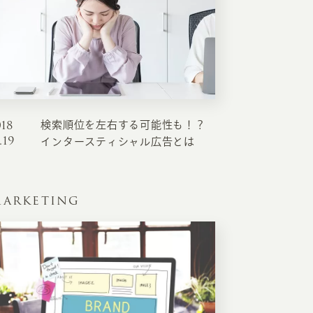
RKETING
ムページ制作後の運用
索順位を安定的に伸ばす内部SEO対策
018
検索順位を左右する可能性も！？
ーザーをファン化する
コンテンツマーケティング
.19
インタースティシャル広告とは
入状況を分析・改善するアクセス解析
ーザーの動きを分析するヒートマップ解析
ARKETING
定のターゲットに的確に訴求する
インターネット広告
ーゲットの属性にあわせて訴求する
SNS広告