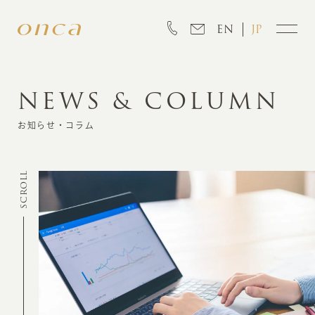
EN
JP
NEWS & COLUMN
INFORMATION
お知らせ・コラム
ABOUT
SCROLL
CREATION
MARKETING