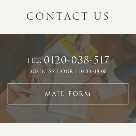
C
O
N
T
A
C
T
U
S
0120-038-517
TEL.
BUSINESS HOUR / 10:00~18:00
MAIL FORM