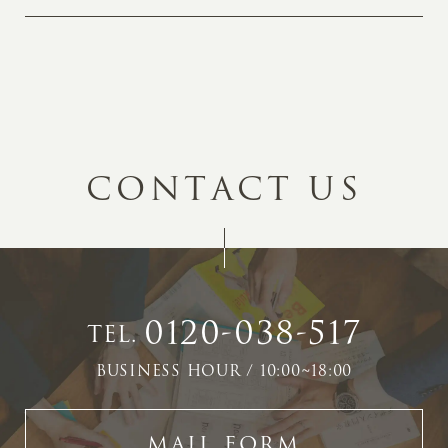
C
O
N
T
A
C
T
U
S
0120-038-517
TEL.
BUSINESS HOUR / 10:00~18:00
MAIL FORM