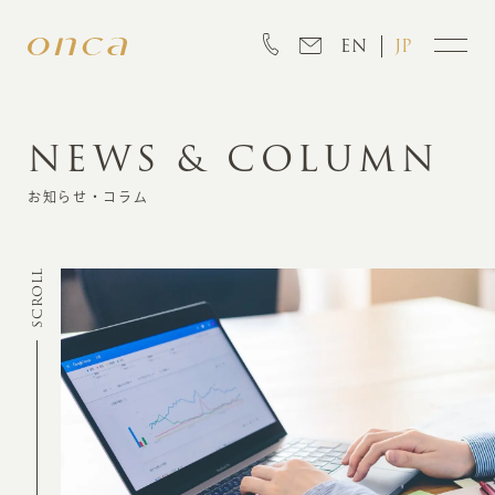
EN
JP
NEWS & COLUMN
INFORMATION
お知らせ・コラム
ABOUT
SCROLL
CREATION
MARKETING