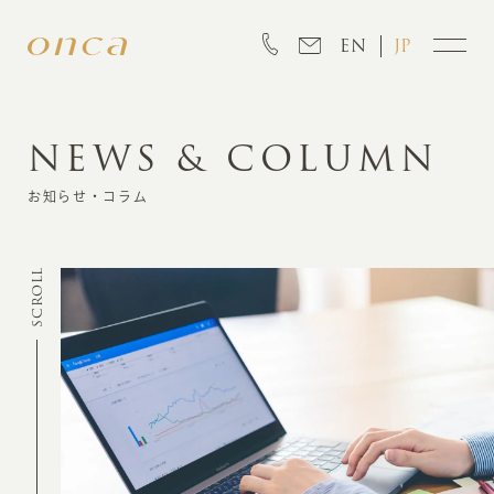
EN
JP
NEWS & COLUMN
INFORMATION
お知らせ・コラム
ABOUT
SCROLL
CREATION
MARKETING