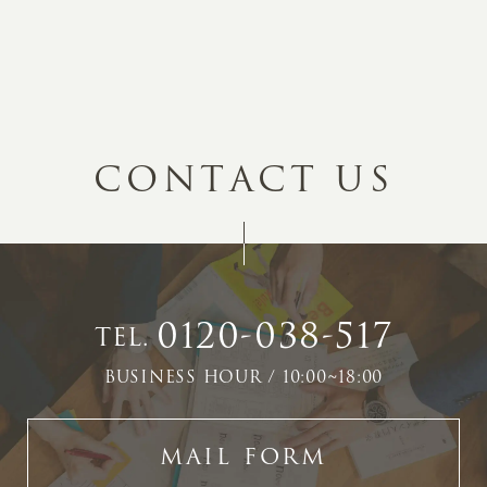
C
O
N
T
A
C
T
U
S
0120-038-517
TEL.
BUSINESS HOUR / 10:00~18:00
MAIL FORM