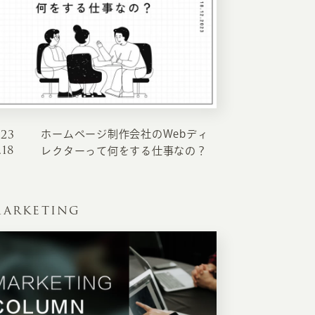
023
ホームページ制作会社のWebディ
EATION
.18
レクターって何をする仕事なの？
カのホームページ制作
ARKETING
ライアント専属チームによる戦略会議
EB専門のライターがすべての原稿を執筆
ンバージョン率・UI/UXを高めるデザイン
新かつ正しい方法のSEO対策
らゆる閲覧環境を想定した
レスポンシブデザイン