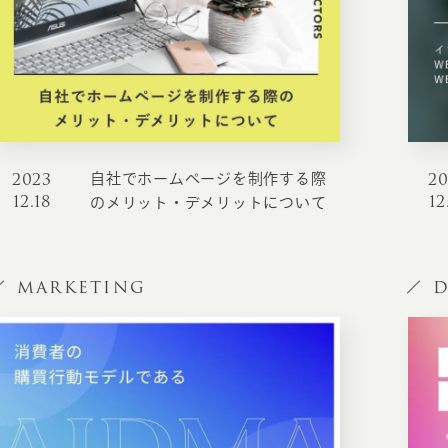
お知らせ・コラム
MA
ABOUT
ホー
オンカについて
検
2023
2
自社でホームページを制作する際
ユ
12.18
12
オフィス紹介・会社概要
のメリット・デメリットについて
流
ホームページ集客にかける想い
ユ
社会貢献活動
MARKETING
D
特
タ