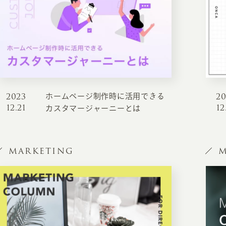
2023
2
ホームページ制作時に活用できる
INFORMATION
CR
12.21
12
カスタマージャーニーとは
ホーム
オン
制作実績
MARKETING
M
ク
ホームページ集客の重要性
W
よくある質問
コ
お客様の声
最
あ
ホームページ制作の流れ