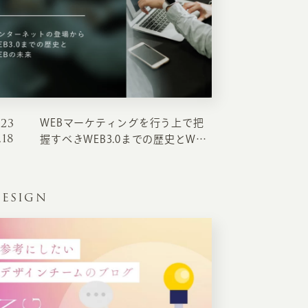
RKETING
ムページ制作後の運用
索順位を安定的に伸ばす内部SEO対策
023
WEBマーケティングを行う上で把
ーザーをファン化する
コンテンツマーケティング
.18
握すべきWEB3.0までの歴史とWEB
入状況を分析・改善するアクセス解析
の未来
ーザーの動きを分析するヒートマップ解析
ESIGN
定のターゲットに的確に訴求する
インターネット広告
ーゲットの属性にあわせて訴求する
SNS広告