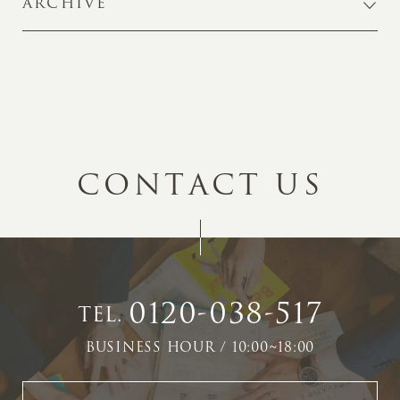
ARCHIVE
C
O
N
T
A
C
T
U
S
0120-038-517
TEL.
BUSINESS HOUR / 10:00~18:00