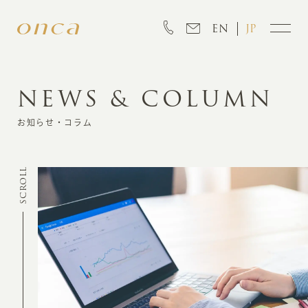
EN
JP
NEWS & COLUMN
INFORMATION
お知らせ・コラム
ABOUT
SCROLL
CREATION
MARKETING