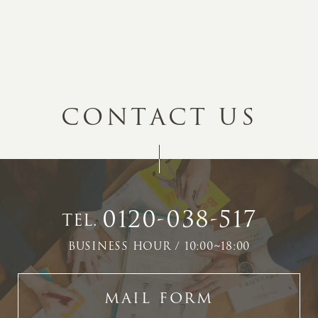
C
O
N
T
A
C
T
U
S
0120-038-517
TEL.
BUSINESS HOUR / 10:00~18:00
MAIL FORM