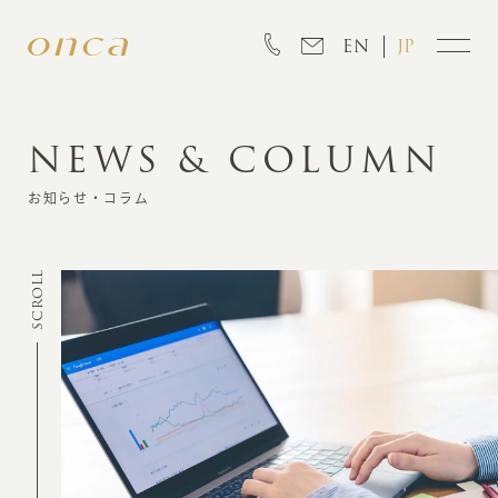
EN
JP
NEWS & COLUMN
INFORMATION
お知らせ・コラム
ABOUT
SCROLL
CREATION
MARKETING