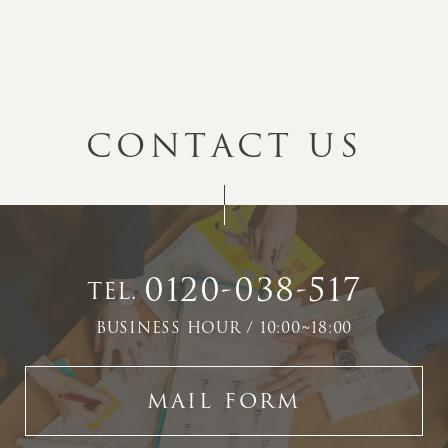
C
O
N
T
A
C
T
U
S
0120-038-517
TEL.
BUSINESS HOUR / 10:00~18:00
MAIL FORM