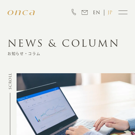
EN
JP
NEWS & COLUMN
INFORMATION
お知らせ・コラム
ABOUT
SCROLL
CREATION
MARKETING