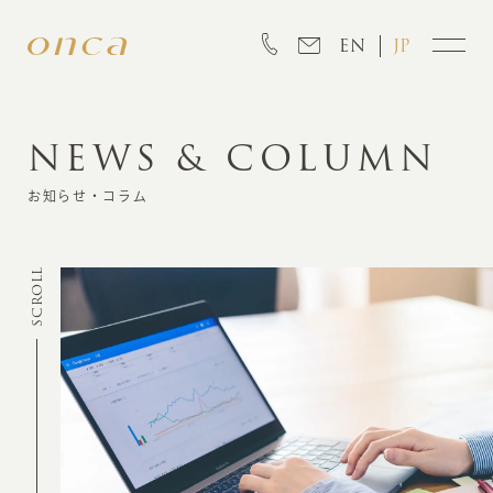
EN
JP
NEWS & COLUMN
INFORMATION
お知らせ・コラム
ABOUT
SCROLL
CREATION
MARKETING