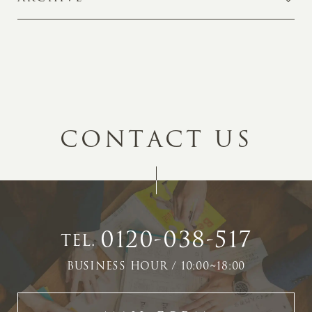
C
O
N
T
A
C
T
U
S
0120-038-517
TEL.
BUSINESS HOUR / 10:00~18:00