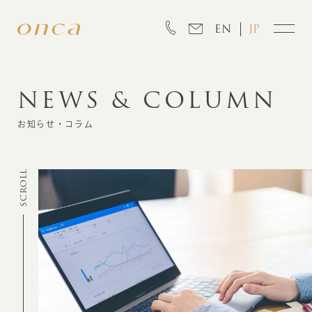
EN
JP
NEWS & COLUMN
INFORMATION
お知らせ・コラム
ABOUT
SCROLL
CREATION
MARKETING