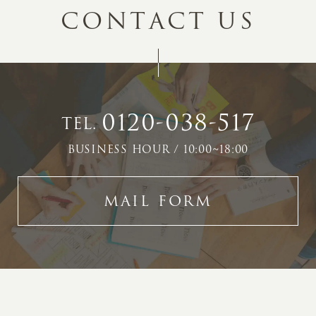
C
O
N
T
A
C
T
U
S
0120-038-517
TEL.
BUSINESS HOUR / 10:00~18:00
MAIL FORM