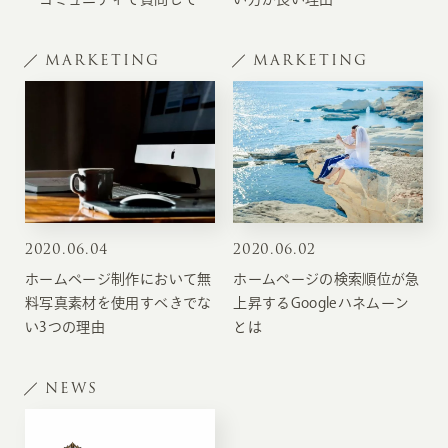
ましょう
MARKETING
MARKETING
2020
.
06.04
2020
.
06.02
ホームページ制作において無
ホームページの検索順位が急
料写真素材を使用すべきでな
上昇するGoogleハネムーン
い3つの理由
とは
NEWS