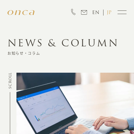
EN
JP
NEWS & COLUMN
INFORMATION
お知らせ・コラム
ABOUT
SCROLL
CREATION
MARKETING