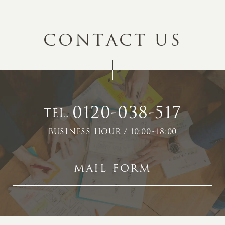
C
O
N
T
A
C
T
U
S
0120-038-517
TEL.
BUSINESS HOUR / 10:00~18:00
MAIL FORM