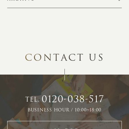
C
O
N
T
A
C
T
U
S
0120-038-517
TEL.
BUSINESS HOUR / 10:00~18:00