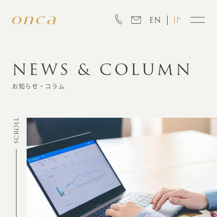
EN
JP
NEWS & COLUMN
INFORMATION
お知らせ・コラム
ABOUT
SCROLL
CREATION
MARKETING