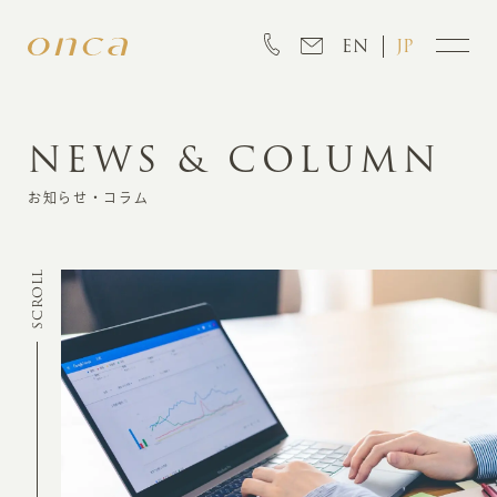
EN
JP
NEWS & COLUMN
INFORMATION
お知らせ・コラム
ABOUT
SCROLL
CREATION
MARKETING