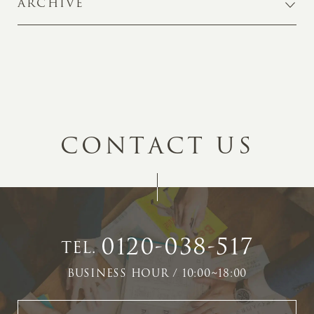
ARCHIVE
C
O
N
T
A
C
T
U
S
0120-038-517
TEL.
BUSINESS HOUR / 10:00~18:00