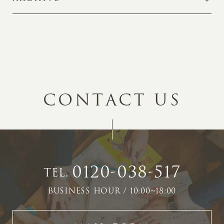
C
O
N
T
A
C
T
U
S
0120-038-517
TEL.
BUSINESS HOUR / 10:00~18:00