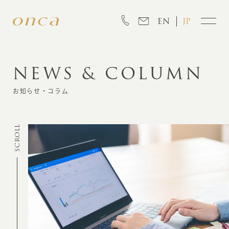
EN
JP
NEWS & COLUMN
INFORMATION
お知らせ・コラム
ABOUT
SCROLL
CREATION
MARKETING