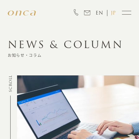
EN
JP
NEWS & COLUMN
INFORMATION
お知らせ・コラム
ABOUT
SCROLL
CREATION
MARKETING