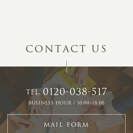
C
O
N
T
A
C
T
U
S
0120-038-517
TEL.
BUSINESS HOUR / 10:00~18:00
MAIL FORM