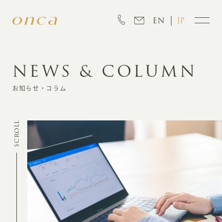
EN
JP
NEWS & COLUMN
INFORMATION
お知らせ・コラム
ABOUT
SCROLL
CREATION
MARKETING