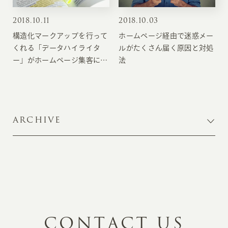
2018
.
10.11
2018
.
10.03
構造化マークアップを行って
ホームページ経由で迷惑メー
くれる「データハイライタ
ルがたくさん届く原因と対処
ー」がホームページ集客にも
法
たらすメリットとその設定方
法
ARCHIVE
C
O
N
T
A
C
T
U
S