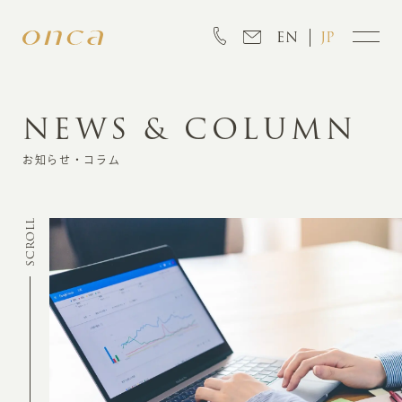
EN
JP
NEWS & COLUMN
INFORMATION
お知らせ・コラム
ABOUT
SCROLL
CREATION
MARKETING