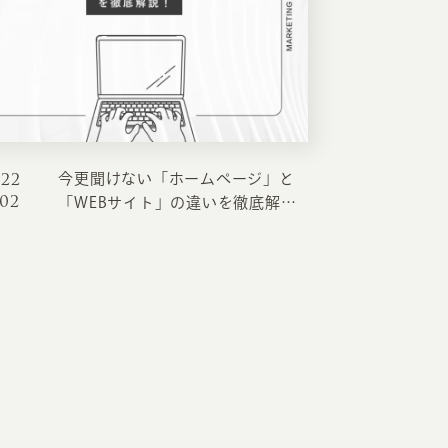
RKETING
ムページ制作後の運用
索順位を安定的に伸ばす内部SEO対策
022
今更聞けない「ホームページ」と
ーザーをファン化する
コンテンツマーケティング
.02
「WEBサイト」の違いを徹底解
入状況を分析・改善するアクセス解析
説！
ーザーの動きを分析するヒートマップ解析
定のターゲットに的確に訴求する
インターネット広告
ーゲットの属性にあわせて訴求する
SNS広告