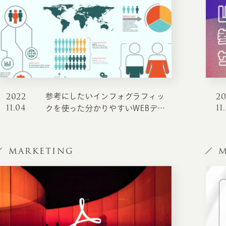
2022
2
参考にしたいインフォグラフィッ
INFORMATION
CR
11.04
11
クを使った分かりやすいWEBデザ
イン
ホーム
オン
制作実績
MARKETING
M
ク
ホームページ集客の重要性
W
よくある質問
コ
お客様の声
最
あ
ホームページ制作の流れ