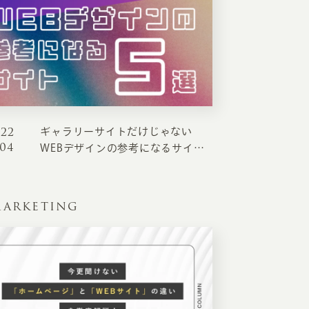
022
ギャラリーサイトだけじゃない
EATION
.04
WEBデザインの参考になるサイト5
選
カのホームページ制作
ARKETING
ライアント専属チームによる戦略会議
EB専門のライターがすべての原稿を執筆
ンバージョン率・UI/UXを高めるデザイン
新かつ正しい方法のSEO対策
らゆる閲覧環境を想定した
レスポンシブデザイン