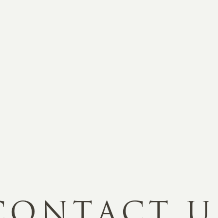
C
O
N
T
A
C
T
U