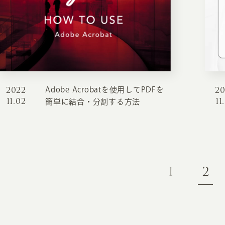
お知らせ・コラム
MA
ABOUT
ホー
オンカについて
検
2022
2
Adobe Acrobatを使用してPDFを
ユ
11.02
11
オフィス紹介・会社概要
簡単に結合・分割する方法
流
ホームページ集客にかける想い
ユ
社会貢献活動
特
タ
1
2