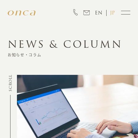
EN
JP
NEWS & COLUMN
INFORMATION
お知らせ・コラム
ABOUT
SCROLL
CREATION
MARKETING