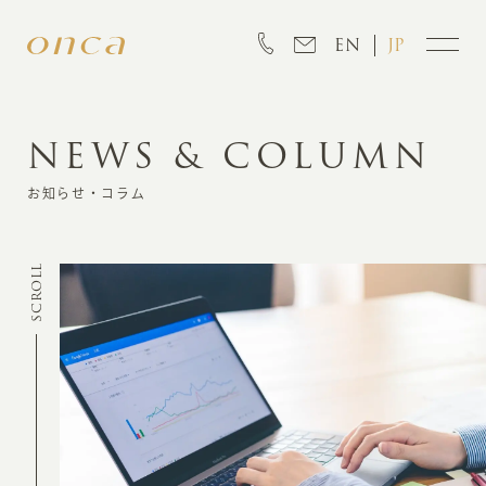
EN
JP
NEWS & COLUMN
INFORMATION
お知らせ・コラム
ABOUT
SCROLL
CREATION
MARKETING