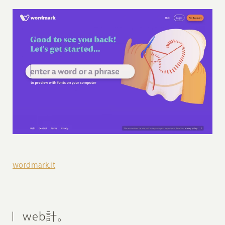
wordmark.it
web計。