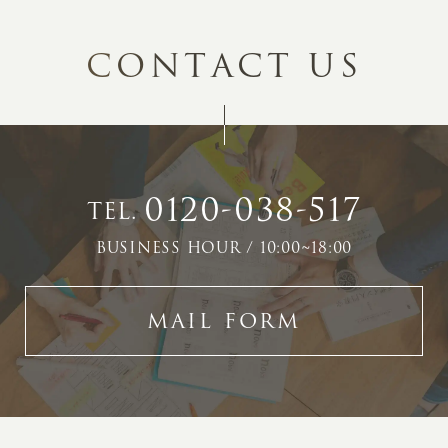
C
O
N
T
A
C
T
U
S
0120-038-517
TEL.
BUSINESS HOUR / 10:00~18:00
MAIL FORM