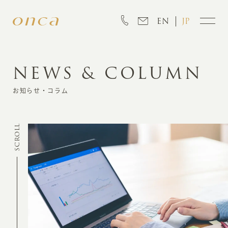
EN
JP
NEWS & COLUMN
INFORMATION
お知らせ・コラム
ABOUT
SCROLL
CREATION
MARKETING