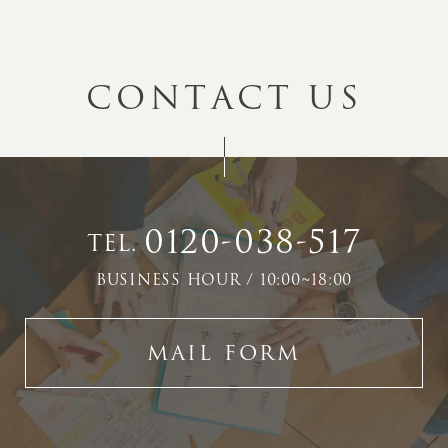
C
O
N
T
A
C
T
U
S
0120-038-517
TEL.
BUSINESS HOUR / 10:00~18:00
MAIL FORM