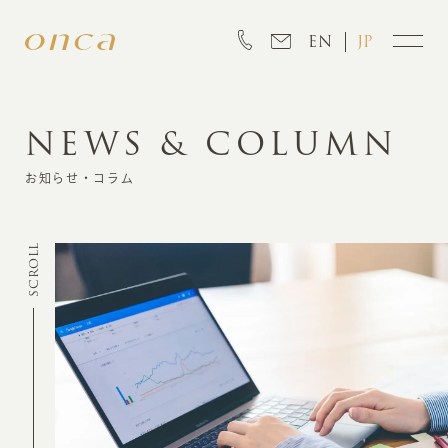
EN
JP
NEWS & COLUMN
INFORMATION
お知らせ・コラム
ABOUT
SCROLL
CREATION
MARKETING