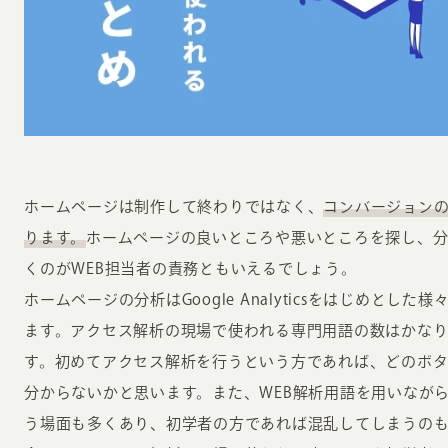
INFORMATION
CR
ホームページは制作して終わりではなく、
コンバージョン
ります。
ホームページの良いところや悪いところを探し、
ホーム
オン
くのがWEB担当者の責務ともいえるでしょう。
制作実績
ホームページの分析はGoogle Analyticsをはじめと
ク
ホームページ集客の重要性
ます。アクセス解析の現場で使われる専門用語の数はかな
W
よくある質問
す。初めてアクセス解析を行うという方であれば、どのボ
コ
分からないかと思います。また、WEB解析用語を用いなが
お客様の声
最
う場面も多くあり、初学者の方であれば混乱してしまうの
あ
ホームページ制作の流れ