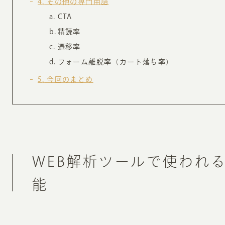
4
その他の専門用語
CTA
精読率
遷移率
フォーム離脱率（カート落ち率）
5
今回のまとめ
WEB解析ツールで使われ
能