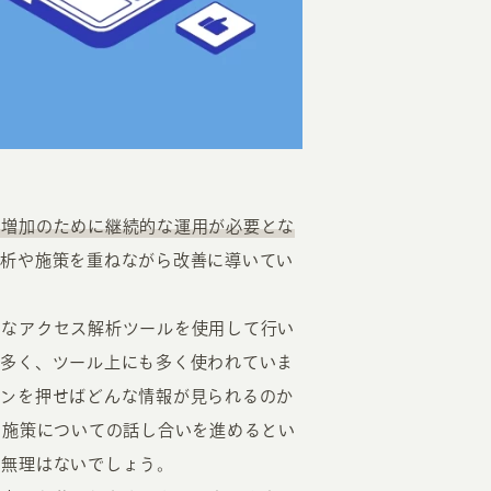
EATION
の増加のために継続的な運用が必要とな
分析や施策を重ねながら改善に導いてい
カのホームページ制作
した様々なアクセス解析ツールを使用して行い
ライアント専属チームによる戦略会議
り多く、ツール上にも多く使われていま
EB専門のライターがすべての原稿を執筆
タンを押せばどんな情報が見られるのか
ンバージョン率・UI/UXを高めるデザイン
ら施策についての話し合いを進めるとい
新かつ正しい方法のSEO対策
も無理はないでしょう。
らゆる閲覧環境を想定した
レスポンシブデザイン