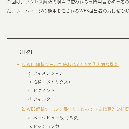
今回は、アクセス解析の現場で使われる専門用語を初学者
お知らせ・コラム
た。ホームページの運用を任されるWEB担当者の方はぜひ
MA
ABOUT
ホー
オンカについて
検
【目次】
ユ
オフィス紹介・会社概要
1
WEB解析ツールで使われる4つの代表的な機能
流
ホームページ集客にかける想い
ディメンション
ユ
社会貢献活動
指標（メトリクス）
特
セグメント
タ
フィルタ
2
WEB解析ツールで調べることのできる代表的な指
ページビュー数（PV数）
セッション数