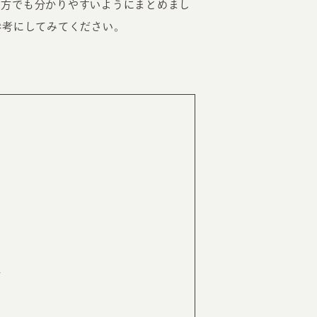
の方でも分かりやすいようにまとめまし
参考にしてみてください。
RKETING
ムページ制作後の運用
索順位を安定的に伸ばす内部SEO対策
ーザーをファン化する
コンテンツマーケティング
入状況を分析・改善するアクセス解析
ーザーの動きを分析するヒートマップ解析
定のターゲットに的確に訴求する
インターネット広告
ーゲットの属性にあわせて訴求する
SNS広告
標