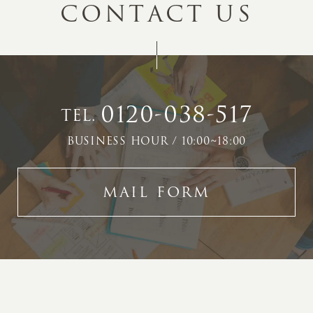
C
O
N
T
A
C
T
U
S
0120-038-517
TEL.
BUSINESS HOUR / 10:00~18:00
MAIL FORM