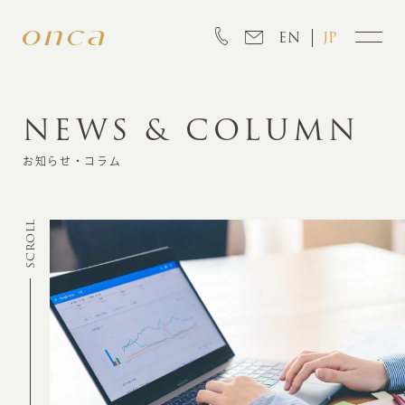
EN
JP
NEWS & COLUMN
INFORMATION
お知らせ・コラム
ABOUT
SCROLL
CREATION
MARKETING