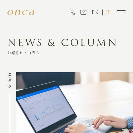
EN
JP
NEWS & COLUMN
INFORMATION
お知らせ・コラム
ABOUT
SCROLL
CREATION
MARKETING