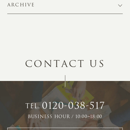
ARCHIVE
C
O
N
T
A
C
T
U
S
0120-038-517
TEL.
BUSINESS HOUR / 10:00~18:00