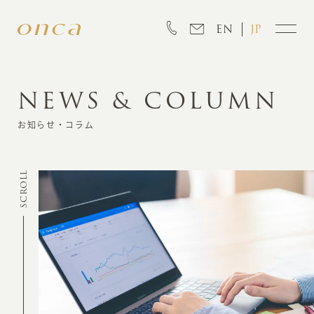
EN
JP
NEWS & COLUMN
INFORMATION
お知らせ・コラム
ABOUT
SCROLL
CREATION
MARKETING