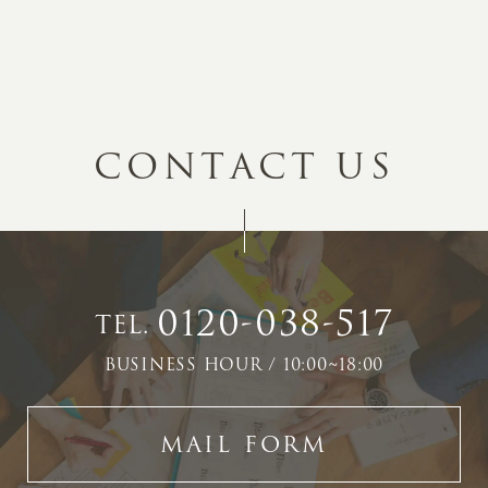
C
O
N
T
A
C
T
U
S
0120-038-517
TEL.
BUSINESS HOUR / 10:00~18:00
MAIL FORM