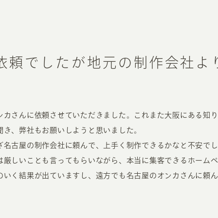
お知らせ・コラム
MA
ABOUT
ホー
依頼でしたが地元の制作会社よ
オンカについて
検
ユ
オフィス紹介・会社概要
流
ホームページ集客にかける想い
ンカさんに依頼させていただきました。これまた大阪にある知
ユ
社会貢献活動
聞き、弊社もお願いしようと思いました。
特
ざ名古屋の制作会社に頼んで、上手く制作できるかなと不安で
タ
は厳しいことも言ってもらいながら、本当に集客できるホーム
のいく結果が出ていますし、遠方でも名古屋のオンカさんに頼