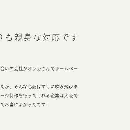
RKETING
ムページ制作後の運用
りも親身な対応です
索順位を安定的に伸ばす内部SEO対策
ーザーをファン化する
コンテンツマーケティング
入状況を分析・改善するアクセス解析
り合いの会社がオンカさんでホームペー
ーザーの動きを分析するヒートマップ解析
定のターゲットに的確に訴求する
インターネット広告
したが、そんな心配はすぐに吹き飛びま
ーゲットの属性にあわせて訴求する
SNS広告
ページ制作を行ってくれる企業は大阪で
んで本当によかったです！