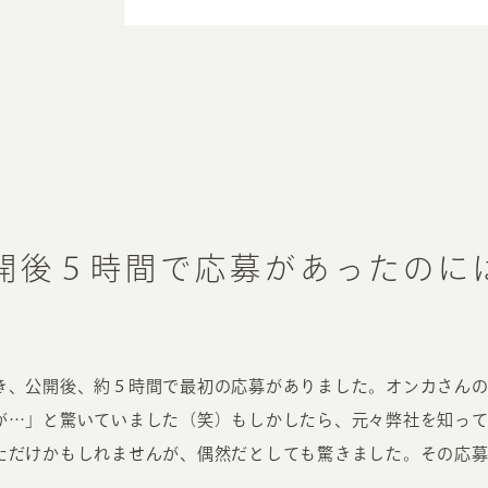
INFORMATION
CR
開後５時間で応募があったのに
ホーム
オン
制作実績
ク
ホームページ集客の重要性
W
き、公開後、約５時間で最初の応募がありました。オンカさん
よくある質問
コ
が…」と驚いていました（笑）もしかしたら、元々弊社を知っ
お客様の声
最
ただけかもしれませんが、偶然だとしても驚きました。その応
あ
ホームページ制作の流れ