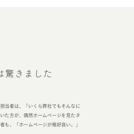
EATION
は驚きました
カのホームページ制作
ライアント専属チームによる戦略会議
EB専門のライターがすべての原稿を執筆
の担当者は、「いくら弊社でもそんなに
ンバージョン率・UI/UXを高めるデザイン
ていた方が、偶然ホームページを見たタ
新かつ正しい方法のSEO対策
募者も、「ホームページが格好良い。」
らゆる閲覧環境を想定した
レスポンシブデザイン