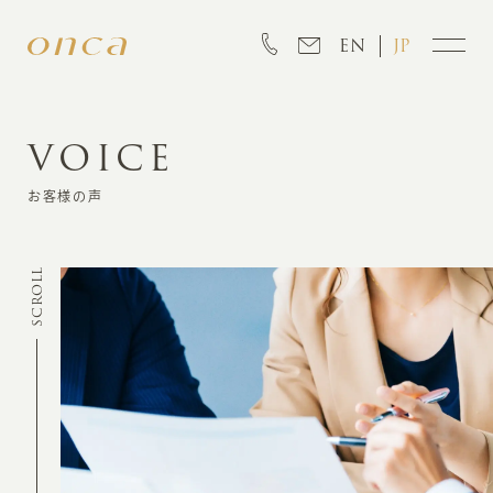
EN
JP
VOICE
INFORMATION
お客様の声
ABOUT
SCROLL
CREATION
MARKETING