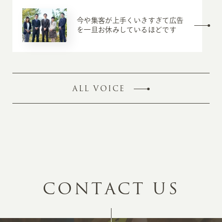
今や集客が上手くいきすぎて広告
を一旦お休みしているほどです
ALL VOICE
C
O
N
T
A
C
T
U
S