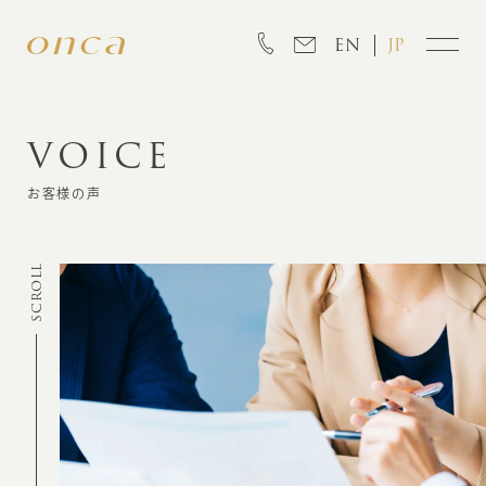
EN
JP
VOICE
INFORMATION
お客様の声
ABOUT
SCROLL
CREATION
MARKETING