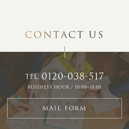
C
O
N
T
A
C
T
U
S
0120-038-517
TEL.
BUSINESS HOUR / 10:00~18:00
MAIL FORM