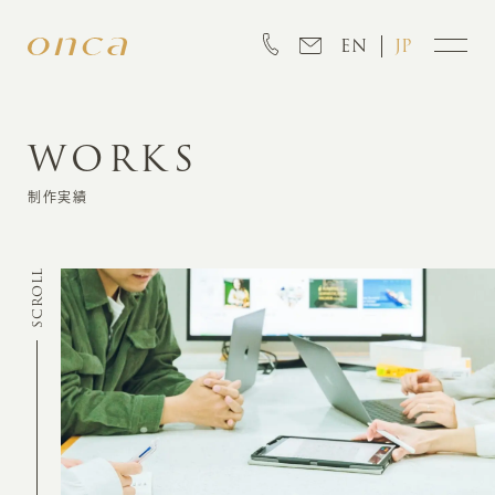
EN
JP
WORKS
INFORMATION
制作実績
ABOUT
SCROLL
CREATION
MARKETING