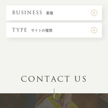
BUSINESS
業種
TYPE
サイトの種類
C
O
N
T
A
C
T
U
S