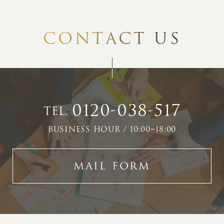
C
O
N
T
A
C
T
U
S
0120-038-517
TEL.
BUSINESS HOUR / 10:00~18:00
MAIL FORM