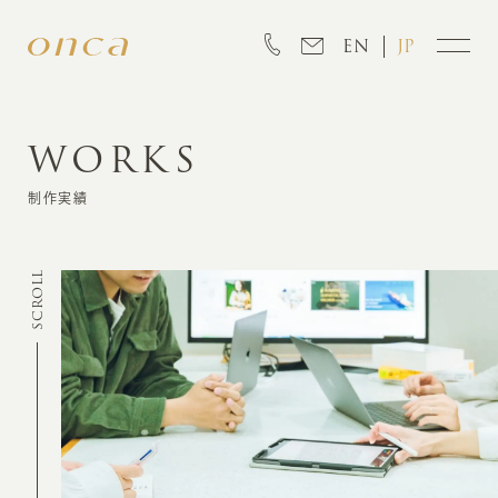
EN
JP
WORKS
INFORMATION
制作実績
ABOUT
SCROLL
CREATION
MARKETING