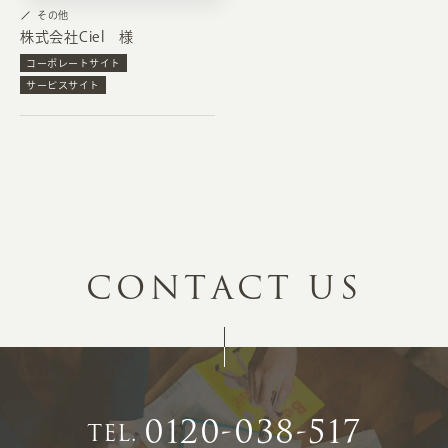
その他
株式会社Ciel 様
コーポレートサイト
サービスサイト
C
O
N
T
A
C
T
U
S
0120-038-517
TEL.