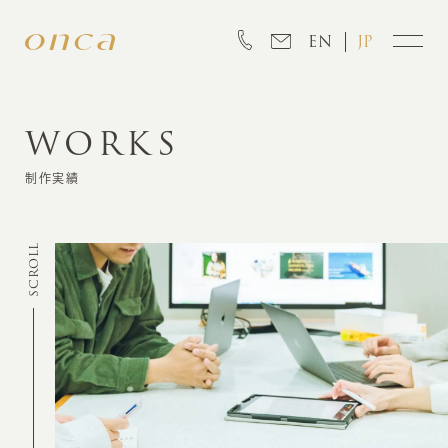
EN
JP
WORKS
INFORMATION
制作実績
ABOUT
SCROLL
CREATION
MARKETING