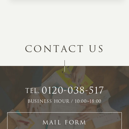
C
O
N
T
A
C
T
U
S
0120-038-517
TEL.
BUSINESS HOUR / 10:00~18:00
MAIL FORM