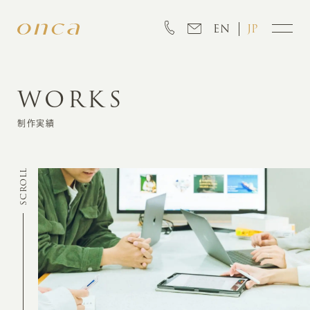
EN
JP
WORKS
INFORMATION
制作実績
ABOUT
SCROLL
CREATION
MARKETING