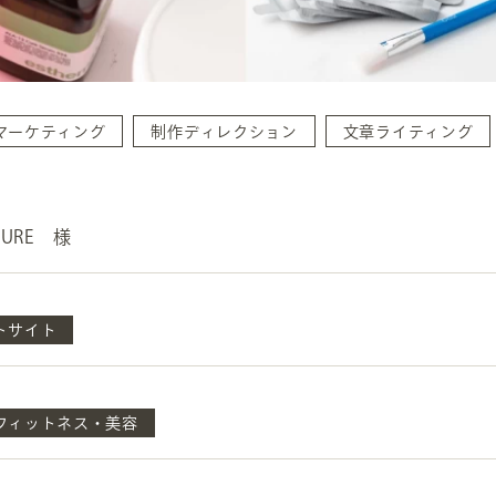
マーケティング
制作ディレクション
文章ライティング
INFORMATION
CR
URE 様
ホーム
オン
制作実績
トサイト
ク
ホームページ集客の重要性
W
よくある質問
コ
フィットネス・美容
お客様の声
最
あ
ホームページ制作の流れ