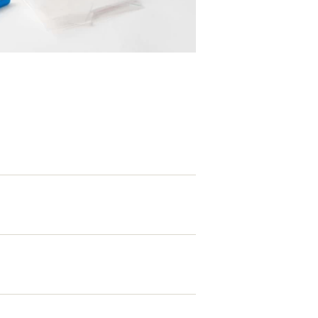
EATION
カのホームページ制作
ライアント専属チームによる戦略会議
EB専門のライターがすべての原稿を執筆
ンバージョン率・UI/UXを高めるデザイン
新かつ正しい方法のSEO対策
らゆる閲覧環境を想定した
レスポンシブデザイン