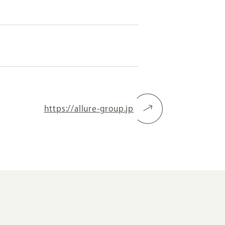
RKETING
ムページ制作後の運用
索順位を安定的に伸ばす内部SEO対策
ーザーをファン化する
コンテンツマーケティング
https://allure-group.jp
入状況を分析・改善するアクセス解析
ーザーの動きを分析するヒートマップ解析
定のターゲットに的確に訴求する
インターネット広告
ーゲットの属性にあわせて訴求する
SNS広告