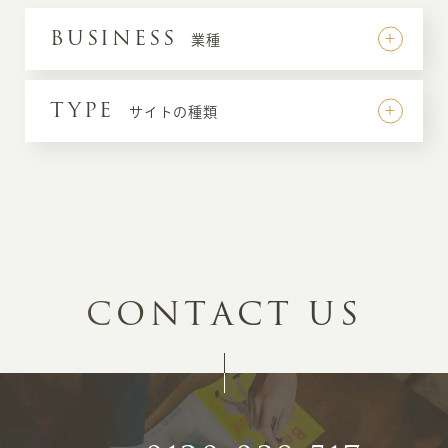
BUSINESS
業種
TYPE
サイトの種類
C
O
N
T
A
C
T
U
S