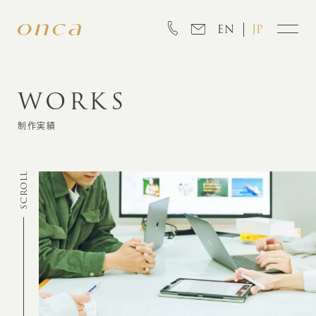
EN
JP
WORKS
INFORMATION
制作実績
ABOUT
SCROLL
CREATION
MARKETING