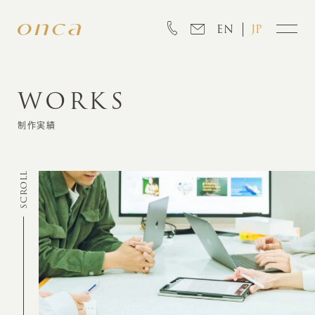
EN
JP
WORKS
INFORMATION
制作実績
ABOUT
SCROLL
CREATION
MARKETING