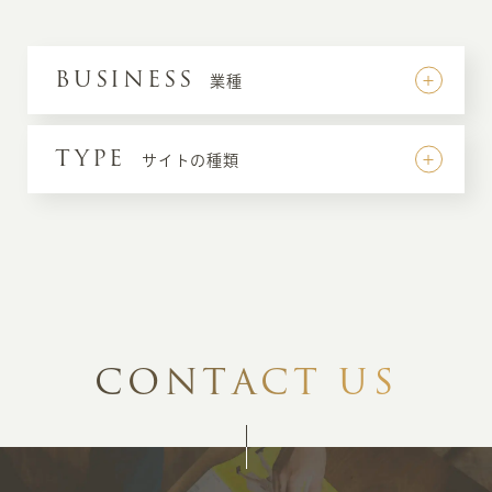
BUSINESS
業種
TYPE
サイトの種類
C
O
N
T
A
C
T
U
S