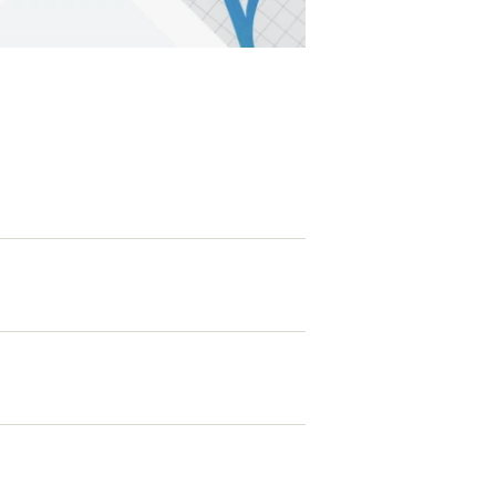
EATION
カのホームページ制作
ライアント専属チームによる戦略会議
EB専門のライターがすべての原稿を執筆
ンバージョン率・UI/UXを高めるデザイン
新かつ正しい方法のSEO対策
らゆる閲覧環境を想定した
レスポンシブデザイン