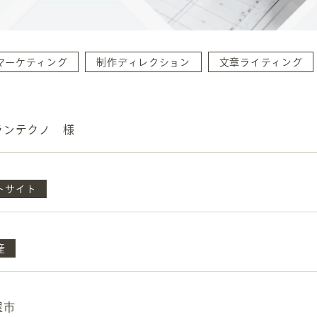
マーケティング
制作ディレクション
文章ライティング
ランテクノ 様
INFORMATION
CR
ホーム
オン
トサイト
制作実績
ク
ホームページ集客の重要性
W
産
よくある質問
コ
お客様の声
最
あ
ホームページ制作の流れ
屋市