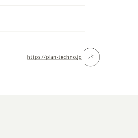
RKETING
ムページ制作後の運用
索順位を安定的に伸ばす内部SEO対策
https://plan-techno.jp
ーザーをファン化する
コンテンツマーケティング
入状況を分析・改善するアクセス解析
ーザーの動きを分析するヒートマップ解析
定のターゲットに的確に訴求する
インターネット広告
ーゲットの属性にあわせて訴求する
SNS広告