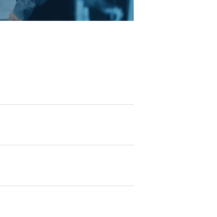
EATION
カのホームページ制作
ライアント専属チームによる戦略会議
EB専門のライターがすべての原稿を執筆
ンバージョン率・UI/UXを高めるデザイン
新かつ正しい方法のSEO対策
らゆる閲覧環境を想定した
レスポンシブデザイン