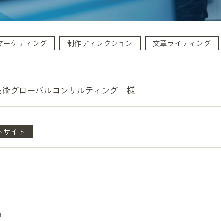
マーケティング
制作ディレクション
文章ライティング
技術グローバルコンサルティング 様
INFORMATION
CR
ホーム
オン
トサイト
制作実績
ク
ホームページ集客の重要性
W
よくある質問
コ
お客様の声
最
あ
ホームページ制作の流れ
市