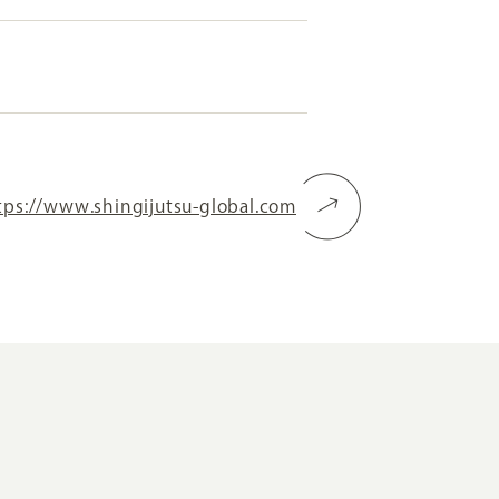
RKETING
ムページ制作後の運用
索順位を安定的に伸ばす内部SEO対策
tps://www.shingijutsu-global.com
ーザーをファン化する
コンテンツマーケティング
入状況を分析・改善するアクセス解析
ーザーの動きを分析するヒートマップ解析
定のターゲットに的確に訴求する
インターネット広告
ーゲットの属性にあわせて訴求する
SNS広告